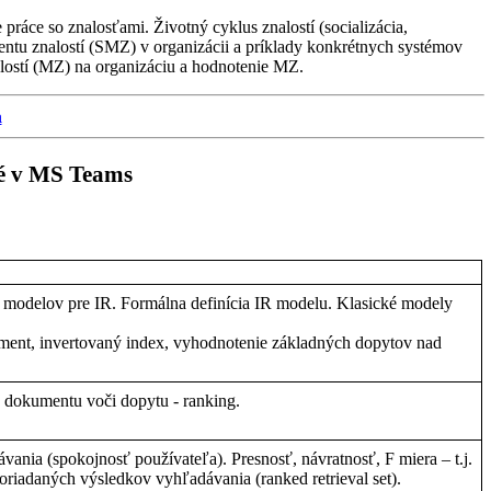
áce so znalosťami. Životný cyklus znalostí (socializácia,
ntu znalostí (SMZ) v organizácii a príklady konkrétnych systémov
ostí (MZ) na organizáciu a hodnotenie MZ.
a
né v MS
Teams
modelov
pre IR.
Formálna
definícia
IR
modelu
.
Klasické
modely
ment
,
invertovaný
index,
vyhodnotenie
základných
dopytov
nad
e
dokumentu
voči
dopytu
- ranking.
ávania
(
spokojnosť
používateľa
).
Presnosť
,
návratnosť
, F
miera
–
t.j.
oriadaných
výsledkov
vyhľadávania
(ranked retrieval set).