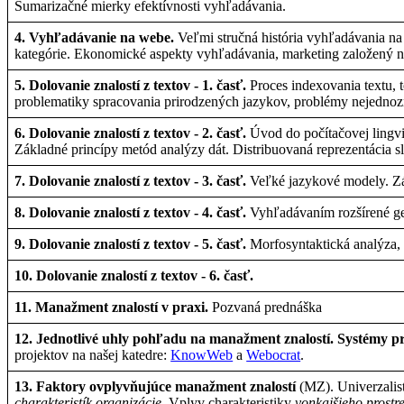
Sumarizačné
mierky
efektívnosti
vyhľadávania
.
4.
Vyhľadávanie
na
webe
.
Veľmi
stručná
história
vyhľadávania
na
kategórie
.
Ekonomické
aspekty
vyhľadávania
, marketing
založený
n
5.
Dolovanie
znalostí
z
textov
- 1.
časť
.
Proces
indexovania
textu
,
problematiky
spracovania
prirodzených
jazykov
,
problémy
nejednoz
6.
Dolovanie
znalostí
z
textov
- 2.
časť
.
Úvod
do
počítačovej
lingv
Základné
princípy
metód
analýzy
dát
.
Distribuovaná
reprezentácia
s
7.
Dolovanie
znalostí
z
textov
- 3.
časť
.
Veľké
jazykové
modely
.
Z
8.
Dolovanie
znalostí
z
textov
- 4.
časť
.
Vyhľadávaním
rozšírené
g
9.
Dolovanie
znalostí
z
textov
- 5.
časť
.
Morfosyntaktická
analýza
10.
Dolovanie
znalostí
z
textov
- 6.
časť
.
11.
Manažment
znalostí
v
praxi
.
Pozvaná
prednáška
12.
Jednotlivé
uhly
pohľadu
na
manažment
znalostí
.
Systémy
p
projektov
na
našej
katedre
:
KnowWeb
a
Webocrat
.
13.
Faktory
ovplyvňujúce
manažment
znalostí
(MZ).
Univerzalis
charakteristík
organizácie
.
Vplyv
charakteristiky
vonkajšieho
prostr