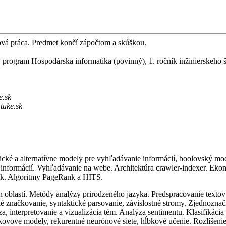
ová práca. Predmet končí zápočtom a skúškou.
ý program Hospodárska informatika (povinný), 1. ročník inžinierskeho š
e.sk
tuke.sk
cké a alternatívne modely pre vyhľadávanie informácií,
boolovský
mod
nformácií. Vyhľadávanie na webe. Architektúra
crawler-indexer
. Ekon
iek. Algoritmy
PageRank
a HITS.
h oblastí. Metódy analýzy prirodzeného jazyka. Predspracovanie texto
ké značkovanie, syntaktické
parsovanie
,
závislostné
stromy.
Zjednoznač
, interpretovanie a vizualizácia tém. Analýza sentimentu. Klasifikácia
kovove
modely,
rekurentné
neurónové siete, hĺbkové učenie. Rozlíšeni