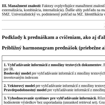
III. Manažment znalostí:
Faktory ovplyvňujúce manažment znalostí (
externalizácia
, kombinácia,
internalizácia
). Ďalšie uhly pohľadu na m
SMZ. Univerzalistický
vs
. podmienený pohľad na MZ. Identifikácia 
Podklady k prednáškam a cvičeniam, ako aj ďal
Približný harmonogram prednášok (priebežne a
1.
Vyhľadávanie
informácií
z
množiny
textových
dokumentov
.
pre IR.
Boolovský model
pre
vyhľadávanie
informácií
z
množiny
textovýc
invertovaným
indexom
2.
Vektorový
model
pre
vyhľadávanie
informácií
z
množiny
textov
Pravdepodobnostný
model
pre
vyhľadávanie
informácií
z
množin
3.
Vyhodnocovanie
systémov
pre
vyhľadávanie
informácií
.
Rôz
hodnotenie
výsledkov
bez
usporiadania
(unranked retrieval set).
Gra