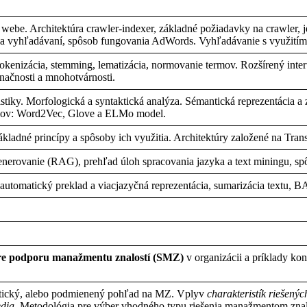
webe
.
Architektúra
crawler-indexer,
základné
požiadavky
na
crawler,
a
vyhľadávaní
,
spôsob
fungovania
AdWords.
Vyhľadávanie
s
využití
tokenizácia
, stemming,
lematizácia
,
normovanie
termov.
Rozšírený
inte
načnosti
a
mnohotvárnosti
.
istiky
.
Morfologická
a
syntaktická
analýza
.
Sémantická
reprezentácia
a
lov
: Word2Vec, Glove a
ELMo
model.
ákladné
princípy
a
spôsoby
ich
využitia
.
Architektúry
založené
na
Tran
enerovanie
(RAG),
prehľad
úloh
spracovania
jazyka
a text
miningu
,
sp
,
automatický
preklad
a
viacjazyčná
reprezentácia
,
sumarizácia
textu
, 
re
podporu
manažmentu
znalostí
(SMZ)
v
organizácii
a
príklady
kon
tický
,
alebo
podmienený
pohľad
na
MZ.
Vplyv
charakteristík
riešenýc
edia
.
Metodológia
pre
výber
vhodného
typu
riešenia
manažmentom
zna