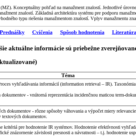
MZ). Konceptuálny pohľad na manažment znalostí. Jednotlivé úrovne pr
anažment znalostí. Základná architektúra systému pre podporu manažme
vhodného typu riešenia manažmentom znalostí. Vplyv manažmentu znal
Prednášky
Cvičenia
Spôsob hodnotenia
Literatúr
šie aktuálne informácie sú priebežne zverejňova
ktualizované)
Téma
Proces
vyhľadávania
informácií
(information retrieval – IR).
Taxonómia
h
dokumentov
-
vnútorná
reprezentácia
incidenčnou
maticou
term-
doku
ých
dokumentov
-
rôzne
spôsoby
váhovania
a
výpočet
miery
relevanci
y
textových
dokumentov
.
ne
kritériá
pre
hodnotenie
IR
systémov
.
Hodnotenie
efektívnosti
vyhľad
fické
znázornenie
závislosti
presnosti
a
návratnosti
–
t.j.
hodnotenie
usp