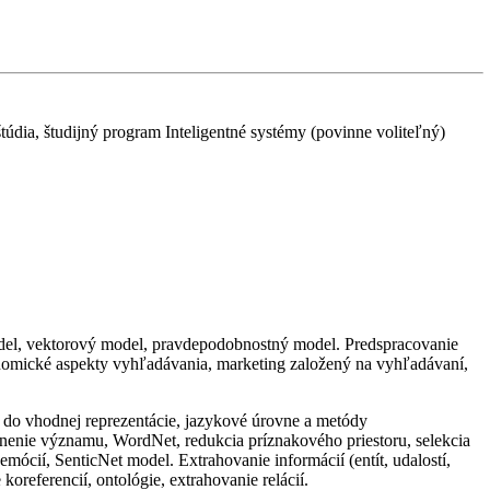
túdia, študijný program Inteligentné systémy (povinne voliteľný)
el, vektorový model, pravdepodobnostný model. Predspracovanie
omické aspekty vyhľadávania, marketing založený na vyhľadávaní,
v do vhodnej reprezentácie, jazykové úrovne a metódy
nenie
významu,
WordNet
, redukcia príznakového priestoru, selekcia
 emócií,
SenticNet
model. Extrahovanie informácií (entít, udalostí,
e
koreferencií
, ontológie, extrahovanie relácií.