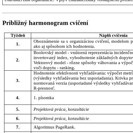
Približný harmonogram cvičení
Týždeň
Náplň
cvičenia
Oboznámenie sa s organizáciou cvičení, modelom pr
1.
ako aj spôsobom ich hodnotenia.
Boolovský model -
vnútorná
reprezentácia
incidenčn
invertovaný
index,
vyhodnotenie
základných
dopyto
2.
Vektorový
model -
rôzne
spôsoby
váhovania
a
výpoč
voči
dopytu
- ranking.
Hodnotenie
efektívnosti
vyhľadávania
:
výpočet
metrí
(
výsledky
vyhľadávania
bez
usporiadania
).
Krivka
pr
3.
normovaná
verzia
(
usporiadané
výsledky
vyhľadávan
R-
presnosť
.
4.
1.
písomka
5.
Projektová
práca
,
konzultácie
6.
Projektová
práca
,
konzultácie
7.
Algoritmus
PageRank.