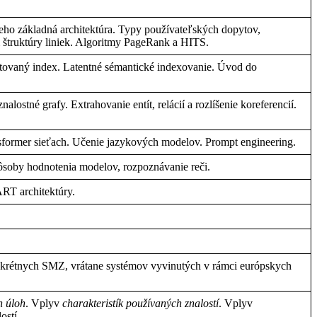
jeho
základná
architektúra
.
Typy
používateľských
dopytov
,
m
štruktúry
liniek
.
Algoritmy
PageRank a HITS.
rtovaný
index.
Latentné
sémantické
indexovanie
.
Úvod
do
znalostné
grafy
.
Extrahovanie
entít
,
relácií
a
rozlíšenie
koreferencií
.
sformer
sieťach
.
Učenie
jazykových
modelov
. Prompt engineering.
ôsoby
hodnotenia
modelov
,
rozpoznávanie
reči
.
BART
architektúry
.
krétnych
SMZ,
vrátane
systémov
vyvinutých
v
rámci
európskych
h
úloh
.
Vplyv
charakteristík
používaných
znalostí
.
Vplyv
lostí
.