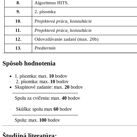
8.
Algoritmus
HITS.
9.
2.
písomka
10.
Projektová
práca
,
konzultácie
11.
Projektová
práca
,
konzultácie
12.
Odovzdávanie
zadaní
(max. 20b)
13.
Predtermín
Spôsob hodnotenia
1. písomka: max.
10
bodov
2. písomka: max.
10
bodov
·
Skupinové zadanie: max.
20
bodov
-------------------------------------------
Spolu za cvičenia: max.
40
bodov
Skúška: spolu max
60
bodov
·
-------------------------------------------
Spolu: max.
100
bodov
Študijná literatúra: