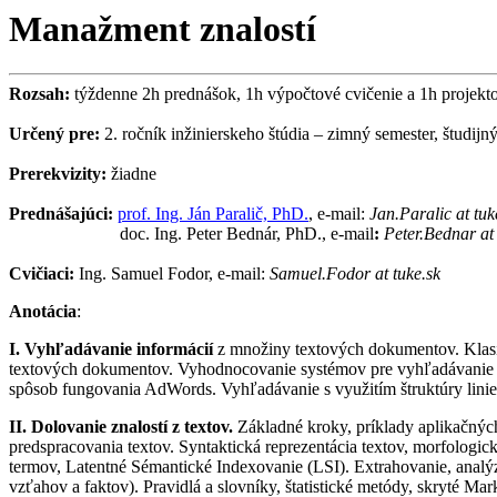
Manažment znalostí
Rozsah:
týždenne 2h prednášok, 1h výpočtové cvičenie a 1h projekt
Určený pre:
2. ročník inžinierskeho štúdia – zimný semester, študijn
Prerekvizity
:
žiadne
Prednášajúci:
prof. Ing. Ján Paralič, PhD.
, e-mail:
Jan.Paralic
at tuk
doc. Ing. Peter Bednár, PhD., e-mail
:
Peter.Bednar
at 
Cvičiaci:
Ing. Samuel
Fodor
, e-mail:
Samuel.Fodor
at tuke.sk
Anotácia
:
I. Vyhľadávanie informácií
z množiny textových dokumentov. Klasi
textových dokumentov. Vyhodnocovanie systémov pre vyhľadávanie i
spôsob fungovania
AdWords
. Vyhľadávanie s využitím štruktúry lin
II. Dolovanie znalostí z textov.
Základné kroky, príklady aplikačnýc
predspracovania textov. Syntaktická reprezentácia textov, morfologic
termov, Latentné Sémantické Indexovanie (LSI). Extrahovanie, analýza
vzťahov a faktov). Pravidlá a slovníky, štatistické metódy, skryté
Mar