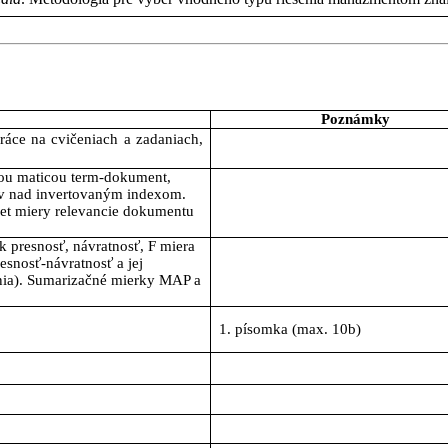
Poznámky
áce na cvičeniach a zadaniach,
ou
maticou
term-
dokument
,
v
nad
invertovaným
indexom
.
et
miery
relevancie
dokumentu
k
presnosť
,
návratnosť
, F
miera
esnosť-návratnosť
a
jej
ia
).
Sumarizačné
mierky
MAP a
1.
písomka
(max. 10b)