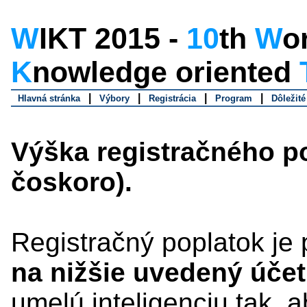
WIKT 2015 -
10
th
W
o
K
nowledge oriented
|
|
|
|
Hlavná stránka
Výbory
Registrácia
Program
Dôležit
Výška registračného p
čoskoro).
Registračný poplatok je
na nižšie uvedený úče
umelú inteligenciu tak, 