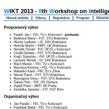
WIKT 2013 -
8
th
W
orkshop on
I
ntelli
|
|
|
|
Hlavná stránka
Výbory
Registrácia
Program
Dôležit
Programový výbor
Paralič Ján – FEI, TU v Košiciach -
predseda
Bieliková Mária – FIIT, STU Bratislava
Hluchý Ladislav – ÚI, SAV Bratislava
Homola Martin – FMFI, UK Bratislava
Horváth Tomáš - PrF, UPJŠ v Košiciach
Chudá Daniela – FIIT, STU Bratislava
Krajči Stanislav – PrF, UPJŠ v Košiciach
Laclavík Michal – ÚI, SAV Bratislava
Mach Marián – FEI, TU v Košiciach
Machová Kristína – FEI, TU v Košiciach
Matiaško Karol - FRI, ŽU v Źiline
Návrat Pavol – FIIT, STU Bratislava
Rozinajová Viera – FIIT, STU Bratislava
Šaloun Petr – PrF, OS Ostrava
Vojtáš Peter – MFF, UK Praha
Zendulka Jaroslav – FIT, VUT Brno
Organizačný výbor
Ján Paralič – FEI, TU v Košiciach
František Babič - FEI, TU v Košiciach