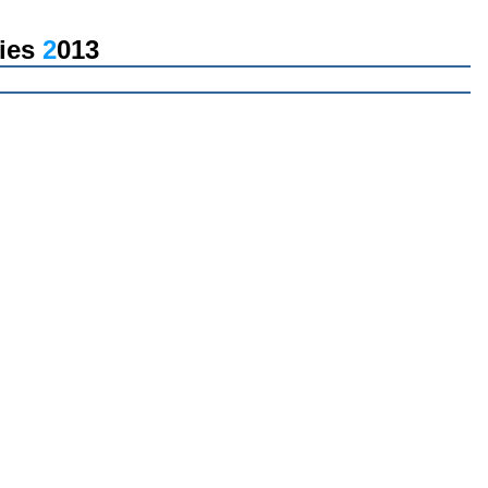
ies
2
013