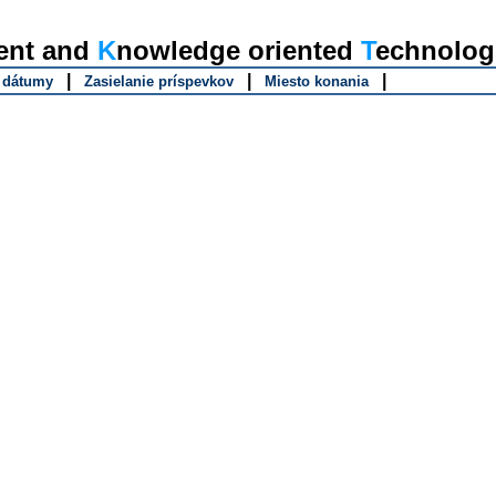
gent and
K
nowledge oriented
T
echnolog
|
|
|
é dátumy
Zasielanie príspevkov
Miesto konania